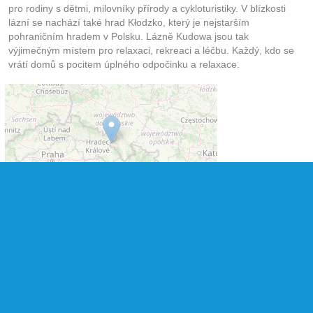
pro rodiny s dětmi, milovníky přírody a cykloturistiky. V blízkosti
lázní se nachází také hrad Kłodzko, který je nejstarším
pohraničním hradem v Polsku. Lázně Kudowa jsou tak
výjimečným místem pro relaxaci, rekreaci a léčbu. Každý, kdo se
vrátí domů s pocitem úplného odpočinku a relaxace.
Leaflet
|
©
OpenStreetMap
contributors
Sledujte CK Rywal na Facebooku
© 2002 – 2026 CK Rywal – (
Podmínky
–
Ochrana osobních údajů