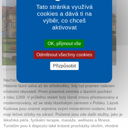
Tato stránka využívá
cookies a dává ti na
výběr, co chceš
aktivovat
OK, přijmout vše
Odmítnout všechny cookies
Přizpůsobit
Lázně Kudowa
Nacházíte se v okrese Kłodzko v Dolnoslezském vojvodství.
Historie lázní sáhá až do středověku, kdy byl pramen nalezen
místními obyvateli. První písemná zmínka o lázních pochází
z roku 1269. V průběhu staletí byly lázně znovu přestavovány a
modernizovány, až se staly lázeňským centrem v Polsku. Lázně
Kudowa jsou známé zejména svými minerálními vodami, které
mají léčivé účinky na zdraví. Početné jsou zde další služby, jako je
lékařská péče, fyzikální terapie, masáže, wellness a fitness.
Turistům jsou k dispozici také krásné procházky okolím, vhodné