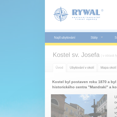
Panel pro správu cookies
Najít ubytování
Státy
S
Kostel sv. Josefa
( v oblasti
M
Úvod
Ubytování v okolí
Mapa okolí
Kostel byl postaven roku 1870 a by
historického centra "Mandraki" a 
U
o
„
v