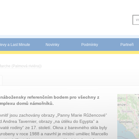
levy a Last Minute
Novinky
Podmínky
Partneři
arche (Palmová riviéra)
)
l nábožensky referenčním bodem pro všechny z
komplexu domů námořníků.
vnitř jsou zachovány obrazy „Panny Marie Růžencové“
d Andrea Tavernier, obrazy „na útěku do Egypta“ a
svaté rodiny“ ze 17. století. Okna z barevného skla byly
yrobeny v roce 1988 a navrhl je místní umělec Marcello