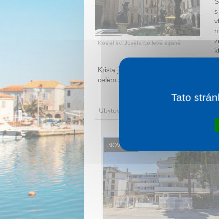
S
s
v
m
z
Kostel sv. Josefa po levé straně
k
p
Krista jako Božího Syna. Josef byl s
celém světě slaví 19. března.
Tato strán
Ubytování
NOVINKA