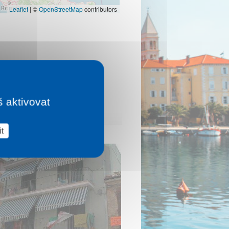
Leaflet
|
©
OpenStreetMap
contributors
š aktivovat
t