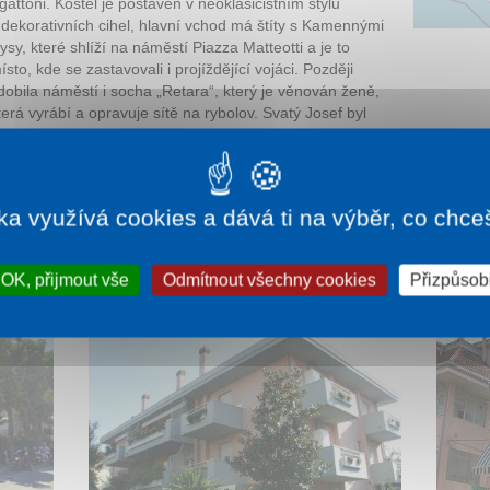
gattoni. Kostel je postaven v neoklasicistním stylu
 dekorativních cihel, hlavní vchod má štíty s Kamennými
lysy, které shlíží na náměstí Piazza Matteotti a je to
ísto, kde se zastavovali i projíždějící vojáci. Později
dobila náměstí i socha „Retara“, který je věnován ženě,
terá vyrábí a opravuje sítě na rybolov. Svatý Josef byl
odle Bible manžel Panny Marie, která porodila Ježíše
ynem Jakoba z kmene Judy. Josefova památka se po
ka využívá cookies a dává ti na výběr, co chce
OK, přijmout vše
Odmítnout všechny cookies
Přizpůsobi