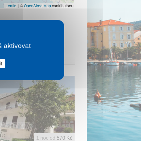
Leaflet
|
©
OpenStreetMap
contributors
š aktivovat
t
1 noc od
570 Kč