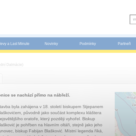
levy a Last Minute
Novinky
Podmínky
Partneři
ední Dalmácie
)
onice se nachází přímo na nábřeží.
tavba byla zahájena v 18. století biskupem Stjepanem
laškovićem, původně jako součást komplexu kláštera
ejsvětějšího oratoře, který později vyhořel. Biskup
lašković je pohřben na hlavním oltáři, stejně jako jeho
ynovec, biskup Fabijan Blašković. Místní legenda říká,