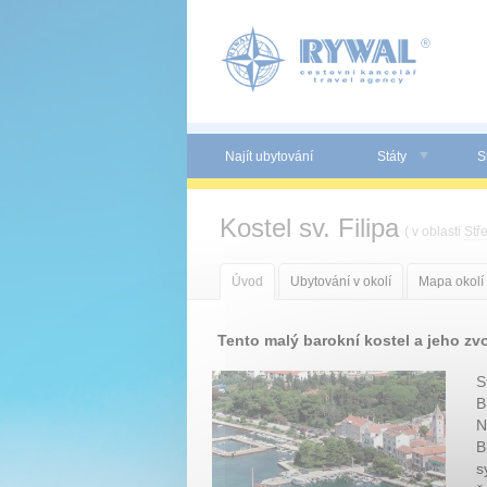
Panel pro správu cookies
Najít ubytování
Státy
S
Kostel sv. Filipa
( v oblasti
Stř
Úvod
Ubytování v okolí
Mapa okolí
Tento malý barokní kostel a jeho zv
S
B
N
B
s