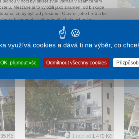
e jednou v noci byl slyšet zvuk varhan v uzamčeném
ostelu. Měšťané si to vyložili jako znamení od biskupa
těpána, že by byl rád přesunut. Otevřeli jeho hrob a ke
vému překvapení zjistili, jeho tělo bylo uchováno
 perfektním stavu. Vysvětlili si to jako zázrak, i když
ravděpodobnější vysvětlení spočívalo v působení
zavřen a děsivá varhanní hudba už nikdy nebyla slyšet.
ka využívá cookies a dává ti na výběr, co chce
OK, přijmout vše
Odmítnout všechny cookies
Přizpůsobi
35 Kč
1 noc od
1 470 Kč