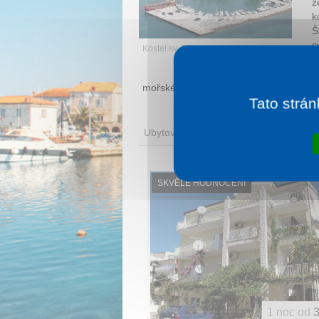
ž
k
Š
s
Kostel sv. Filipa
v
p
mořské soli. Ať tak či onak, hrob byl u
Tato strán
Ubytování
SKVĚLÉ HODNOCENÍ
1 noc od
3