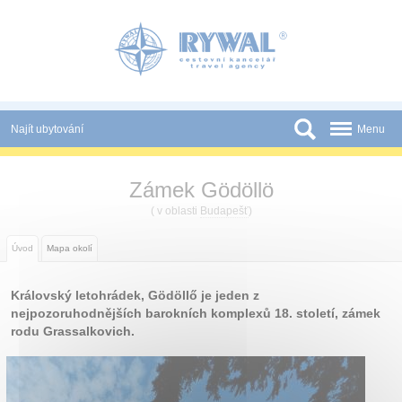
Panel pro správu cookies
Najít ubytování
Menu
Státy
Zámek Gödöllö
Slevy a Last Minute
( v oblasti
Budapešť
)
Novinky
Úvod
Mapa okolí
Podmínky
Královský letohrádek, Gödöllő je jeden z
Partneři
nejpozoruhodnějších barokních komplexů 18. století, zámek
rodu Grassalkovich.
Tištěné katalogy
Kontakt