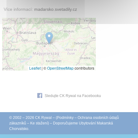
Více informací:
madarsko.svetadily.cz
Leaflet
|
©
OpenStreetMap
contributors
Sledujte CK Rywal na Facebooku
© 2002 – 2026 CK Rywal – (
Podmínky
–
Ochrana osobních údajů
zákazníků
–
Ke stažení
) – Doporučujeme
Ubytování Makarská
Chorvatsko
.