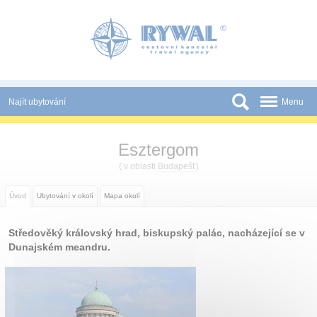
Panel pro správu cookies
Najít ubytování
Menu
Státy
Esztergom
Slevy a Last Minute
( v oblasti
Budapešť
)
Novinky
Úvod
Ubytování v okolí
Mapa okolí
Podmínky
Středověký královský hrad, biskupský palác, nacházející se v
Partneři
Dunajském meandru.
Tištěné katalogy
Kontakt