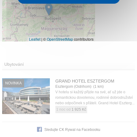
Leaflet
|
©
OpenStreetMap
contributors
Ubytování
GRAND HOTEL ESZTERGOM
NOVINKA
Esztergom (Ostrihom) (1 km)
V hotelu si každý přijde na své, ať už jde o
romantickou dovolenou, rodinné dobrodružství
nebo odpočinek s přáteli. Grand Hotel Eszterg...
1 noc od
1 925 Kč
Sledujte CK Rywal na Facebooku