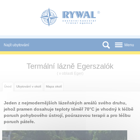
Panel pro správu cookies
Najít ubytování
Menu
Státy
Termální lázně Egerszalók
Slevy a Last Minute
( v oblasti
Eger
)
Novinky
Úvod
Ubytování v okolí
Mapa okolí
Podmínky
Jeden z nejmodernějších lázeňských areálů svého druhu,
Partneři
jehož pramen dosahuje teploty téměř 70°C je vhodný k léčbě
poruch pohybového ústrojí, poúrazovou terapii a pro léčbu
Tištěné katalogy
poruch páteře.
Kontakt