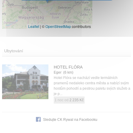
Leaflet
|
©
OpenStreetMap
contributors
Ubytování
HOTEL FLÓRA
Eger (6 km)
Hotel Flóra se nachází vedle termálních
pramenů nedaleko centra města a nabízí svým
hostům pohodlí a pestrou paletu svých služeb a
je p...
1 noc od
2 235 Kč
Sledujte CK Rywal na Facebooku