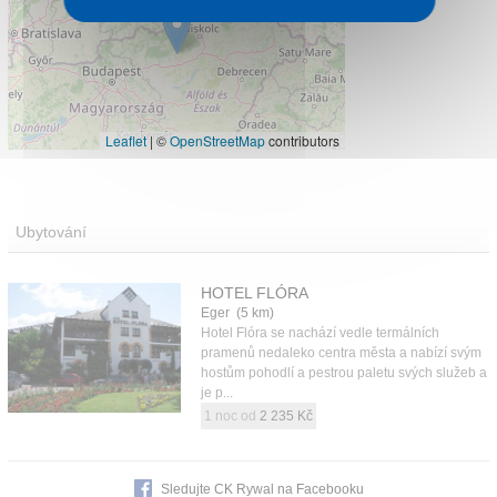
Leaflet
|
©
OpenStreetMap
contributors
Ubytování
HOTEL FLÓRA
Eger (5 km)
Hotel Flóra se nachází vedle termálních
pramenů nedaleko centra města a nabízí svým
hostům pohodlí a pestrou paletu svých služeb a
je p...
1 noc od
2 235 Kč
Sledujte CK Rywal na Facebooku