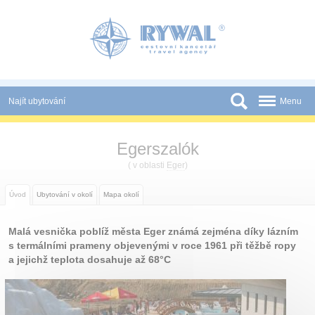
Panel pro správu cookies
Najít ubytování
Menu
Státy
Egerszalók
Slevy a Last Minute
( v oblasti
Eger
)
Novinky
Úvod
Ubytování v okolí
Mapa okolí
Podmínky
Malá vesnička poblíž města Eger známá zejména díky lázním
Partneři
s termálními prameny objevenými v roce 1961 při těžbě ropy
a jejichž teplota dosahuje až 68°C
Tištěné katalogy
Kontakt