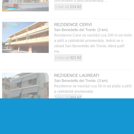
zmrzlináren a pěší promenády. ...
1 noc od
214 Kč
REZIDENCE CERVI
San Benedetto del Tronto (3 km)
Rezidence Cervi se nachází cca 200 m od moře
a pěší a cyklistické promenády. Jedná se o
oblast San Benedetto del Tronto, která patří
me...
1 noc od
321 Kč
REZIDENCE LAUREATI
San Benedetto del Tronto (3 km)
Rezidence se nachází cca 50 m od pláže a pěší
a cyklistické promenády.
1 noc od
464 Kč
Více ubytování