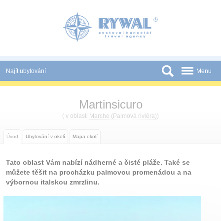
Panel pro správu cookies
Najít ubytování
Menu
Státy
Martinsicuro
Slevy a Last Minute
( v oblasti
Marche (Palmová riviéra)
)
Novinky
Úvod
Ubytování v okolí
Mapa okolí
Podmínky
Tato oblast Vám nabízí nádherné a čisté pláže. Také se
Partneři
můžete těšit na procházku palmovou promenádou a na
výbornou italskou zmrzlinu.
Tištěné katalogy
Kontakt