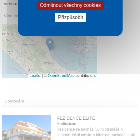
nebo na kole.
Odmítnout všechny cookies
Více informací:
martinsicuro.gov.it
Přizpůsobit
Leaflet
|
©
OpenStreetMap
contributors
Ubytování
REZIDENCE ÉLITE
Martinsicuro
Rezidence se nachází 50 m od pláže, v
centrální části města, v blízkosti obchodů, barů,