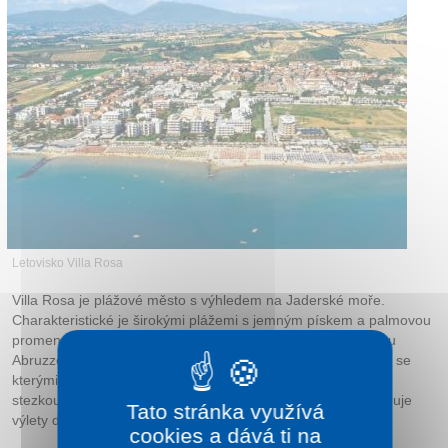
Letovisko Villa Rosa
Villa Rosa je plážové město s výhledem na Jaderské moře.
Charakteristické je širokými plážemi s jemným pískem a palmovou
promenádou kolem mořského pobřeží. Nachází se v regionu
Abruzzo a sousedí s městečky Martinsicuro a Alba Adriatica, se
kterými je podél moře propojeno promenádou a cyklistickou
stezkou. Nabízí sportovní využití a díky dobré poloze umožňuje
Tato stránka využívá
výlety do okolí.
cookies a dává ti na