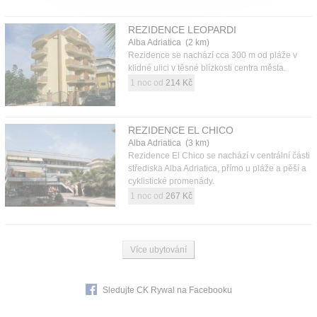
REZIDENCE LEOPARDI
Alba Adriatica (2 km)
Rezidence se nachází cca 300 m od pláže v
klidné ulici v těsné blízkosti centra města.
1 noc od
214 Kč
REZIDENCE EL CHICO
Alba Adriatica (3 km)
Rezidence El Chico se nachází v centrální části
střediska Alba Adriatica, přímo u pláže a pěší a
cyklistické promenády.
1 noc od
267 Kč
Více ubytování
Sledujte CK Rywal na Facebooku