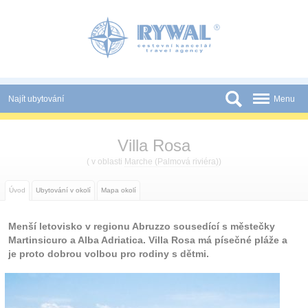
Panel pro správu cookies
Najít ubytování
Menu
Státy
Villa Rosa
Slevy a Last Minute
( v oblasti
Marche (Palmová riviéra)
)
Novinky
Úvod
Ubytování v okolí
Mapa okolí
Podmínky
Menší letovisko v regionu Abruzzo sousedící s městečky
Partneři
Martinsicuro a Alba Adriatica. Villa Rosa má písečné pláže a
je proto dobrou volbou pro rodiny s dětmi.
Tištěné katalogy
Kontakt